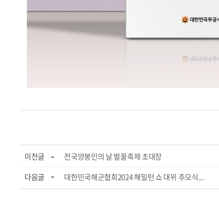
이전글
전국양봉인의 날 벌꿀축제 초대장
다음글
대한민국해군협회2024 해밀턴 쇼 대위 추모식...