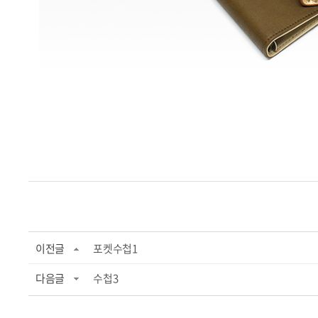
이전글
포켓수첩1
다음글
수첩3