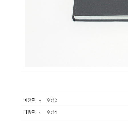
이전글
수첩2
다음글
수첩4