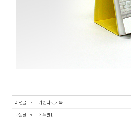
이전글
카렌다5_기독교
다음글
메뉴판1