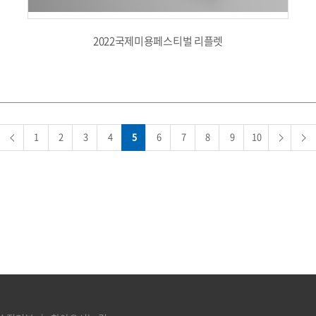
2022국제미용페스티벌 리플렛
1
2
3
4
5
6
7
8
9
10